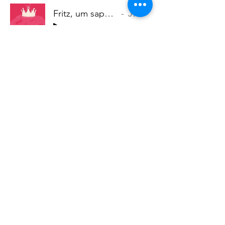
Fritz, um sapo nas terras do príncipe
Jura Arruda
-12:55
Um sapinho alemão vem ao Brasil com
o sonho de virar príncipe e vê nascer
uma cidade.
FRITZ olha o trem final
Artist Name
-09:30
É a inauguração da estação ferroviária,
mas o que importa o trem, se quem
chegou primeiro foi o amor.
FRITZ um sapo nas alturas final
Artist Name
-14:32